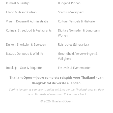
Klimaat & Reistijd
Budget & Pinnen
Eiland & Strand Gidsen
Scams & Veiligheid
Visum, Douane & Administratie
Cultuur, Tempels & Historie
Culinair: Streetfood & Restaurants
Digitale Nomaden & Long-term
Wonen
Duiken, Snorkelen & Zeeleven
Reisroutes (Itineraries)
Natuur, Oerwoud & Wildlife
Gezondheid, Verzekeringen &
Veiligheid
Inpaklijst, Gear & Etiquette
Festivals & Evenementen
ThailandOpen — Jouw complete reisgids voor Thailand - van
Bangkok tot de verste eilanden.
Sophie Janssen is een avontuurlijke reisblogger die Thailand door en door
kent. Ze reisde al meer dan 20 keer naar het l
© 2026 ThailandOpen