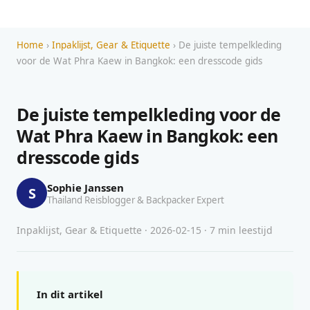
Home
›
Inpaklijst, Gear & Etiquette
› De juiste tempelkleding
voor de Wat Phra Kaew in Bangkok: een dresscode gids
De juiste tempelkleding voor de
Wat Phra Kaew in Bangkok: een
dresscode gids
Sophie Janssen
S
Thailand Reisblogger & Backpacker Expert
Inpaklijst, Gear & Etiquette · 2026-02-15 · 7 min leestijd
In dit artikel