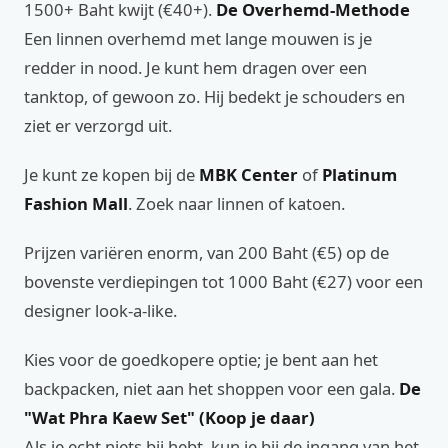
1500+ Baht kwijt (€40+).
De Overhemd-Methode
Een linnen overhemd met lange mouwen is je
redder in nood. Je kunt hem dragen over een
tanktop, of gewoon zo. Hij bedekt je schouders en
ziet er verzorgd uit.
Je kunt ze kopen bij de
MBK Center
of
Platinum
Fashion Mall
. Zoek naar linnen of katoen.
Prijzen variëren enorm, van 200 Baht (€5) op de
bovenste verdiepingen tot 1000 Baht (€27) voor een
designer look-a-like.
Kies voor de goedkopere optie; je bent aan het
backpacken, niet aan het shoppen voor een gala.
De
"Wat Phra Kaew Set" (Koop je daar)
Als je echt niets bij hebt, kun je bij de ingang van het