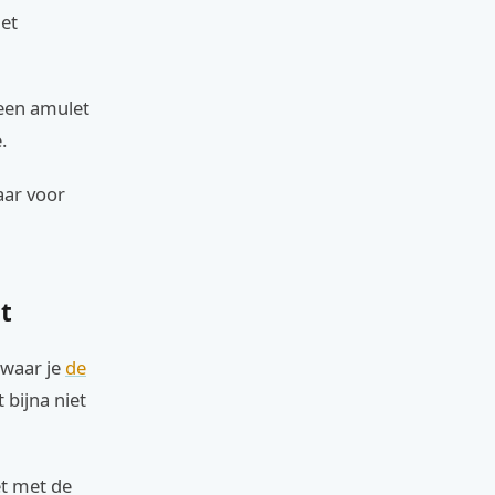
iet
 een amulet
.
aar voor
lt
 waar je
de
 bijna niet
et met de