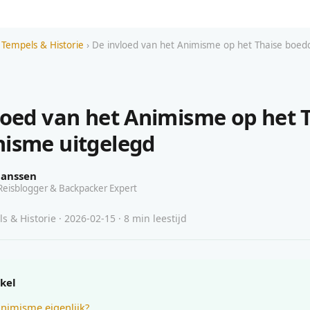
 Tempels & Historie
› De invloed van het Animisme op het Thaise boe
loed van het Animisme op het 
isme uitgelegd
Janssen
Reisblogger & Backpacker Expert
s & Historie · 2026-02-15 · 8 min leestijd
ikel
animisme eigenlijk?