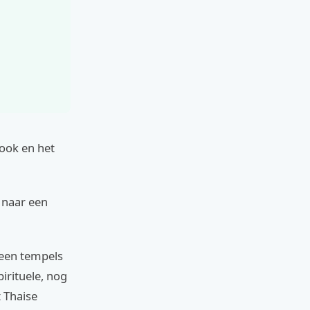
rook en het
t naar een
leen tempels
irituele, nog
t Thaise