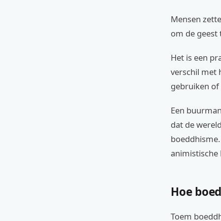
Mensen zetten
om de geest 
Het is een pr
verschil met 
gebruiken of
Een buurman d
dat de wereld
boeddhisme. 
animistische 
Hoe boed
Toem boeddhi