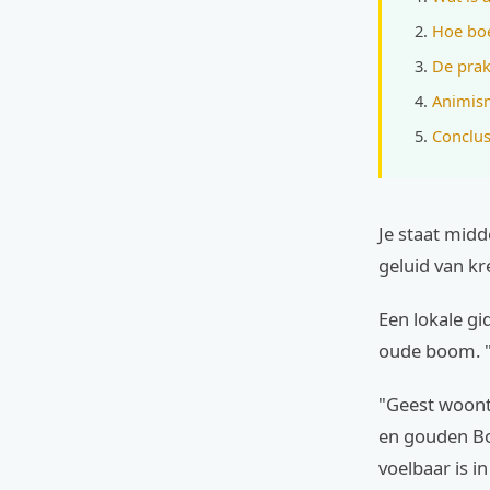
Hoe bo
De prakt
Animism
Conclus
Je staat mid
geluid van kr
Een lokale gi
oude boom. "
"Geest woont 
en gouden Boe
voelbaar is in