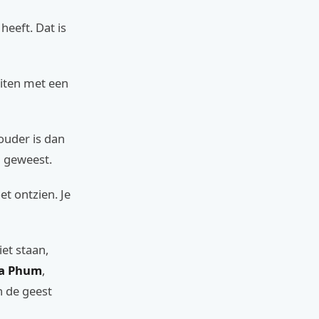
heeft. Dat is
eiten met een
 ouder is dan
g geweest.
t ontzien. Je
iet staan,
ra Phum
,
n de geest