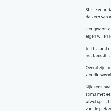
Stel je voor 
de kern van 
Het gelooft d
eigen wil en 
In Thailand 
het boeddhism
Overal zijn o
ziet dit overa
Kijk eens naar
soms met een
ofwel spirit 
van de plek z