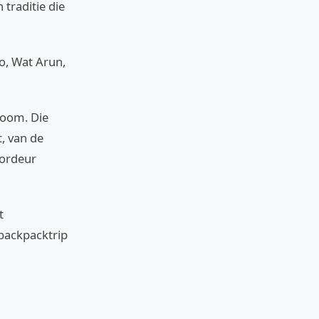
traditie die
ho, Wat Arun,
room. Die
t, van de
oordeur
t
 backpacktrip