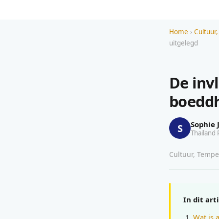
Home
›
Cultuur,
uitgelegd
De inv
boeddh
Sophie 
S
Thailand 
Cultuur, Tempel
In dit art
Wat is 