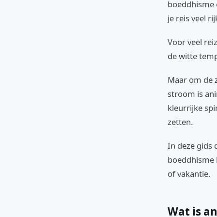
boeddhisme ec
je reis veel r
Voor veel rei
de witte temp
Maar om de zi
stroom is anim
kleurrijke sp
zetten.
In deze gids 
boeddhisme hi
of vakantie.
Wat is a