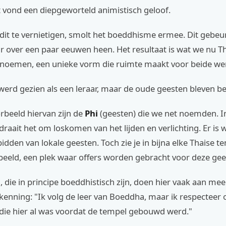
t vond een diepgeworteld animistisch geloof.
 dit te vernietigen, smolt het boeddhisme ermee. Dit gebeur
r over een paar eeuwen heen. Het resultaat is wat we nu T
oemen, een unieke vorm die ruimte maakt voor beide we
erd gezien als een leraar, maar de oude geesten bleven be
rbeeld hiervan zijn de
Phi
(geesten) die we net noemden. I
aait het om loskomen van het lijden en verlichting. Er is 
idden van lokale geesten. Toch zie je in bijna elke Thaise t
eeld, een plek waar offers worden gebracht voor deze gee
die in principe boeddhistisch zijn, doen hier vaak aan mee.
kenning: "Ik volg de leer van Boeddha, maar ik respecteer 
 die hier al was voordat de tempel gebouwd werd."