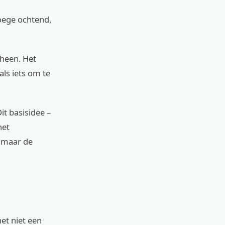
roege ochtend,
 heen. Het
als iets om te
t basisidee –
het
 maar de
et niet een