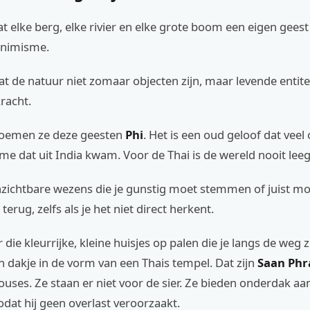
dat elke berg, elke rivier en elke grote boom een eigen geest 
animisme.
at de natuur niet zomaar objecten zijn, maar levende entit
kracht.
noemen ze deze geesten
Phi
. Het is een oud geloof dat veel
e dat uit India kwam. Voor de Thai is de wereld nooit lee
nzichtbare wezens die je gunstig moet stemmen of juist moe
l terug, zelfs als je het niet direct herkent.
 die kleurrijke, kleine huisjes op palen die je langs de weg z
 dakje in de vorm van een Thais tempel. Dat zijn
Saan Ph
houses. Ze staan er niet voor de sier. Ze bieden onderdak aa
odat hij geen overlast veroorzaakt.