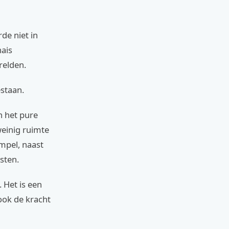
de niet in
hais
relden.
staan.
n het pure
weinig ruimte
empel, naast
sten.
 Het is een
ook de kracht