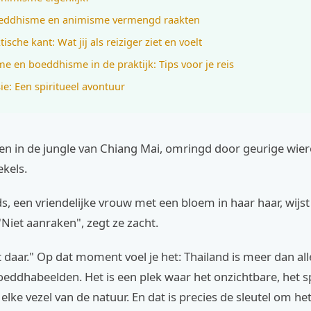
eddhisme en animisme vermengd raakten
ische kant: Wat jij als reiziger ziet en voelt
e en boeddhisme in de praktijk: Tips voor je reis
ie: Een spiritueel avontuur
den in de jungle van Chiang Mai, omringd door geurige wie
ekels.
ds, een vriendelijke vrouw met een bloem in haar haar, wijs
Niet aanraken", zegt ze zacht.
daar." Op dat moment voel je het: Thailand is meer dan al
ddhabeelden. Het is een plek waar het onzichtbare, het sp
 elke vezel van de natuur. En dat is precies de sleutel om he