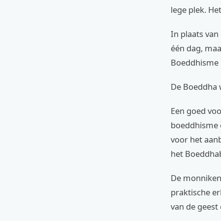
lege plek. He
In plaats van
één dag, maa
Boeddhisme n
De Boeddha w
Een goed voo
boeddhisme dr
voor het aanb
het Boeddhab
De monniken, 
praktische er
van de geest