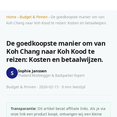
Home
›
Budget & Pinnen
› De goedkoopste manier om van
Koh Chang naar Koh Kood te reizen: Kosten en betaalwijzen.
De goedkoopste manier om van
Koh Chang naar Koh Kood te
reizen: Kosten en betaalwijzen.
Sophie Janssen
S
Thailand Reisblogger & Backpacker Expert
Budget & Pinnen · 2026-02-15 · 9 min leestijd
Transparantie:
Dit artikel bevat affiliate links. Als je via
onze link een product koopt, ontvangen wij een kleine