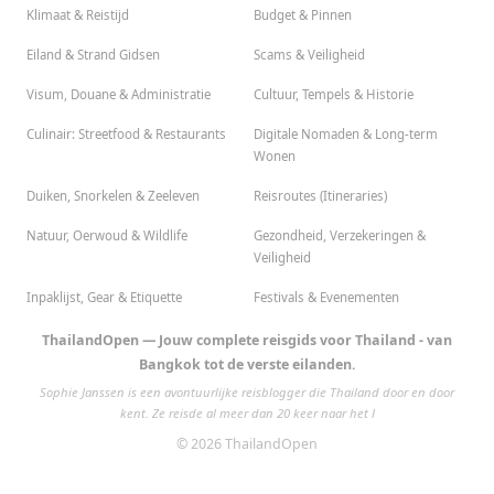
Klimaat & Reistijd
Budget & Pinnen
Eiland & Strand Gidsen
Scams & Veiligheid
Visum, Douane & Administratie
Cultuur, Tempels & Historie
Culinair: Streetfood & Restaurants
Digitale Nomaden & Long-term
Wonen
Duiken, Snorkelen & Zeeleven
Reisroutes (Itineraries)
Natuur, Oerwoud & Wildlife
Gezondheid, Verzekeringen &
Veiligheid
Inpaklijst, Gear & Etiquette
Festivals & Evenementen
ThailandOpen — Jouw complete reisgids voor Thailand - van
Bangkok tot de verste eilanden.
Sophie Janssen is een avontuurlijke reisblogger die Thailand door en door
kent. Ze reisde al meer dan 20 keer naar het l
© 2026 ThailandOpen