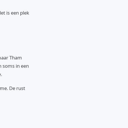
et is een plek
 maar Tham
on soms in een
.
sme. De rust