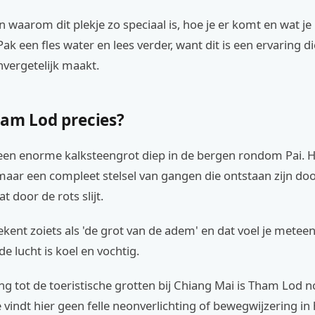
waarom dit plekje zo speciaal is, hoe je er komt en wat je
ak een fles water en lees verder, want dit is een ervaring di
nvergetelijk maakt.
ham Lod precies?
een enorme kalksteengrot diep in de bergen rondom Pai. H
maar een compleet stelsel van gangen die ontstaan zijn do
t door de rots slijt.
ent zoiets als 'de grot van de adem' en dat voel je meteen 
de lucht is koel en vochtig.
ing tot de toeristische grotten bij Chiang Mai is Tham Lod n
e vindt hier geen felle neonverlichting of bewegwijzering in 