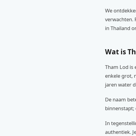
We ontdekken 
verwachten. P
in Thailand o
Wat is T
Tham Lod is 
enkele grot, 
jaren water da
De naam betek
binnenstapt; 
In tegenstell
authentiek. J