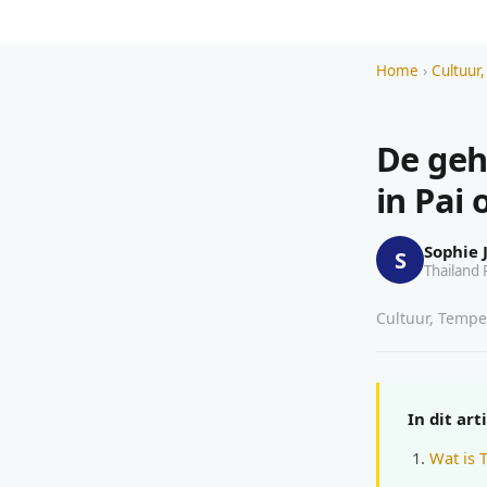
Home
›
Cultuur,
De geh
in Pai 
Sophie 
S
Thailand 
Cultuur, Tempel
In dit art
Wat is 