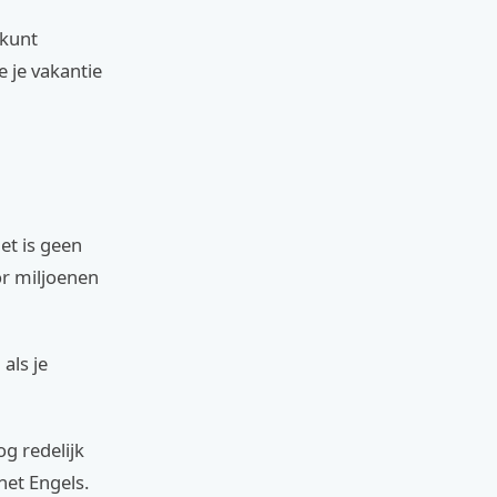
 kunt
e je vakantie
et is geen
or miljoenen
als je
og redelijk
het Engels.