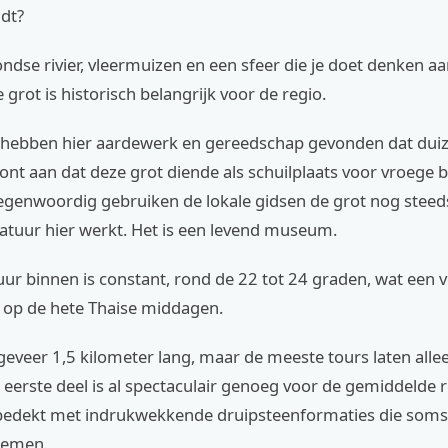
ndt?
dse rivier, vleermuizen en een sfeer die je doet denken a
 grot is historisch belangrijk voor de regio.
hebben hier aardewerk en gereedschap gevonden dat dui
oont aan dat deze grot diende als schuilplaats voor vroege
Tegenwoordig gebruiken de lokale gidsen de grot nog steed
atuur hier werkt. Het is een levend museum.
ur binnen is constant, rond de 22 tot 24 graden, wat een v
s op de hete Thaise middagen.
geveer 1,5 kilometer lang, maar de meeste tours laten alle
t eerste deel is al spectaculair genoeg voor de gemiddelde r
bedekt met indrukwekkende druipsteenformaties die som
nemen.