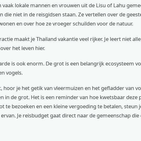
jn vaak lokale mannen en vrouwen uit de Lisu of Lahu gem
n die niet in de reisgidsen staan. Ze vertellen over de geest
wonen en over hoe ze vroeger schuilden voor de natuur.
ractie maakt je Thailand vakantie veel rijker. Je leert niet all
over het leven hier.
rde is ook enorm. De grot is een belangrijk ecosysteem v
en vogels.
ent, hoor je het getik van vleermuizen en het gefladder van v
 in de grot. Het is een reminder van hoe kwetsbaar deze p
t te bezoeken en een kleine vergoeding te betalen, steun j
ervan. Je reisbudget gaat direct naar de gemeenschap die 