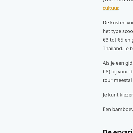
cultuur
.
De kosten voo
het type scoo
€3 tot €5 en 
Thailand. Je 
Als je een gi
€8) bij voor 
tour meestal 
Je kunt kieze
Een bamboevl
De ervari