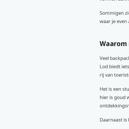
Sommigen zien
waar je even 
Waarom m
Veel backpack
Lod biedt iet
rij van toeris
Het is een s
hier is goud w
ontdekkingsr
Daarnaast is 