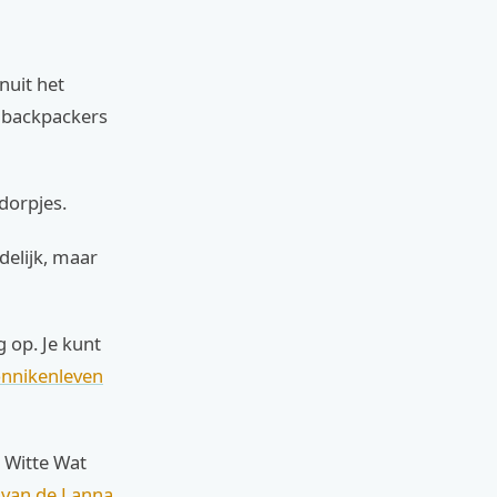
nuit het
e backpackers
 dorpjes.
delijk, maar
g op. Je kunt
monnikenleven
 Witte Wat
s van de Lanna