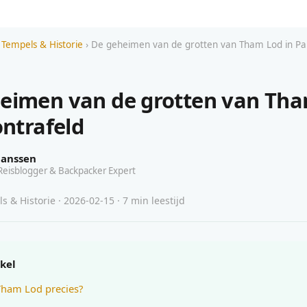
 Tempels & Historie
› De geheimen van de grotten van Tham Lod in Pai
eimen van de grotten van Th
ontrafeld
Janssen
Reisblogger & Backpacker Expert
s & Historie · 2026-02-15 · 7 min leestijd
ikel
Tham Lod precies?