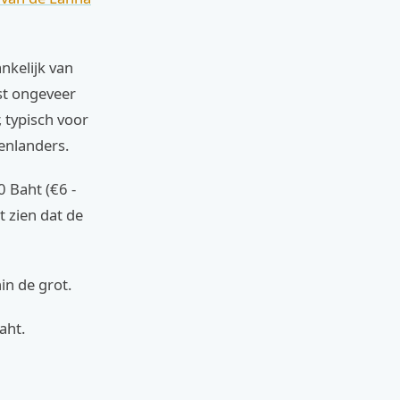
nkelijk van
ost ongeveer
, typisch voor
tenlanders.
0 Baht (€6 -
t zien dat de
in de grot.
aht.