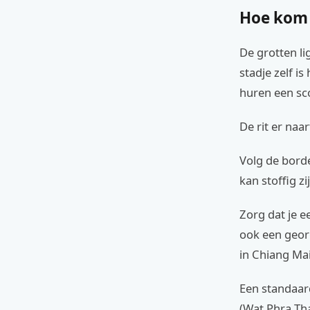
Hoe kom 
De grotten li
stadje zelf i
huren een sco
De rit er naar
Volg de bord
kan stoffig zi
Zorg dat je e
ook een geor
in Chiang Mai
Een standaar
(Wat Phra Tha