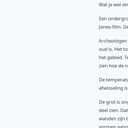
Wat je wel vi
Een ondergron
Jones-film. De
Archeologen 
oud is. Het t
het gebied. 
zien hoe de n
De temperatu
afwisseling i
De grot is on
deel zien. Da
wanden zijn 
vormen aan