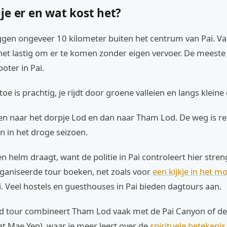
je er en wat kost het?
ggen ongeveer 10 kilometer buiten het centrum van Pai. Va
s het lastig om er te komen zonder eigen vervoer. De meest
oter in Pai.
toe is prachtig, je rijdt door groene valleien en langs kleine
en naar het dorpje Lod en dan naar Tham Lod. De weg is re
jn in het droge seizoen.
en helm draagt, want de politie in Pai controleert hier stren
ganiseerde tour boeken, net zoals voor
een kijkje in het 
. Veel hostels en guesthouses in Pai bieden dagtours aan.
d tour combineert Tham Lod vaak met de Pai Canyon of de
t Mae Yen), waar je meer leert over de
spirituele betekeni