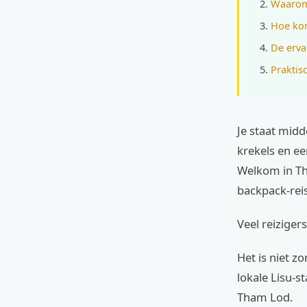
Waarom
Hoe kom
De erva
Praktis
Je staat midd
krekels en ee
Welkom in Tha
backpack-reis
Veel reiziger
Het is niet z
lokale Lisu-s
Tham Lod.