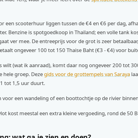
r een scooterhuur liggen tussen de €4 en €6 per dag, afha
ter. Benzine is spotgoedkoop in Thailand; een volle tank k
gaat ver mee. De entreeprijs voor de grot is zeer betaalbaar
betaalt ongeveer 100 tot 150 Thaise Baht (€3 - €4) voor bui
ds wilt (wat ik aanraad), komt daar nog ongeveer 200 tot 30
de hele groep. Deze
gids voor de grottempels van Saraya
laa
1 tot 1,5 uur duurt.
n voor een wandeling of een boottochtje op de rivier binnen
ot kost meestal een extra kleine vergoeding, rond de 50 B
ng: wat ga je zien en doen?