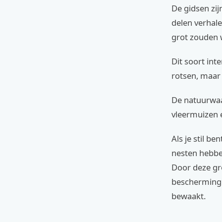
De gidsen zi
delen verhale
grot zouden 
Dit soort inte
rotsen, maar 
De natuurwaa
vleermuizen 
Als je stil b
nesten hebben
Door deze gro
bescherming 
bewaakt.