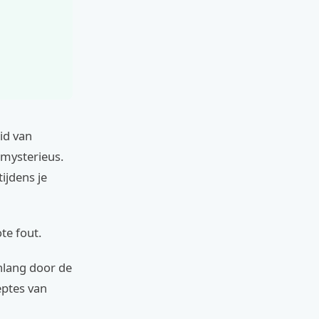
id van
 mysterieus.
ijdens je
te fout.
enlang door de
eptes van