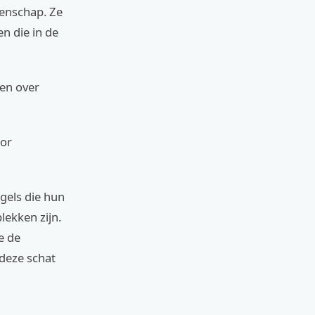
eenschap. Ze
en die in de
een over
oor
ogels die hun
lekken zijn.
e de
deze schat