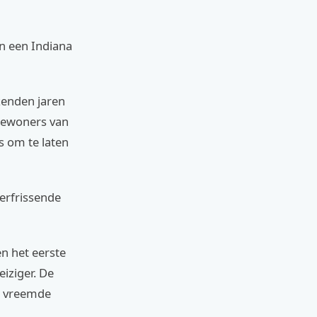
an een Indiana
zenden jaren
 bewoners van
s om te laten
erfrissende
en het eerste
eiziger. De
s vreemde