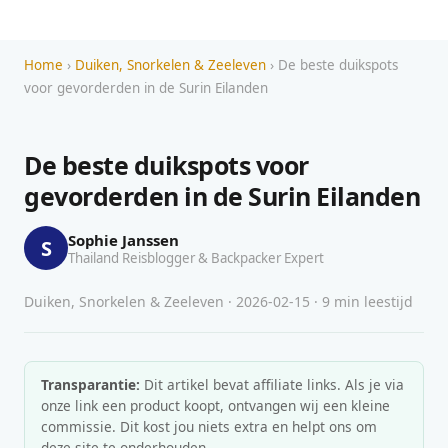
Home
›
Duiken, Snorkelen & Zeeleven
› De beste duikspots
voor gevorderden in de Surin Eilanden
De beste duikspots voor
gevorderden in de Surin Eilanden
Sophie Janssen
S
Thailand Reisblogger & Backpacker Expert
Duiken, Snorkelen & Zeeleven · 2026-02-15 · 9 min leestijd
Transparantie:
Dit artikel bevat affiliate links. Als je via
onze link een product koopt, ontvangen wij een kleine
commissie. Dit kost jou niets extra en helpt ons om
deze site te onderhouden.