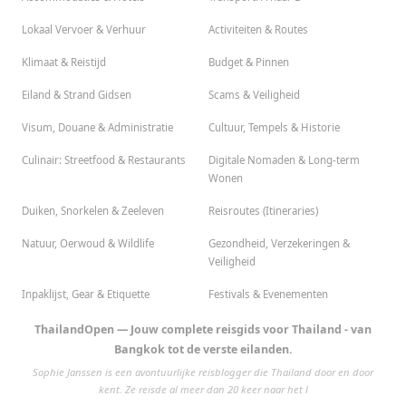
Lokaal Vervoer & Verhuur
Activiteiten & Routes
Klimaat & Reistijd
Budget & Pinnen
Eiland & Strand Gidsen
Scams & Veiligheid
Visum, Douane & Administratie
Cultuur, Tempels & Historie
Culinair: Streetfood & Restaurants
Digitale Nomaden & Long-term
Wonen
Duiken, Snorkelen & Zeeleven
Reisroutes (Itineraries)
Natuur, Oerwoud & Wildlife
Gezondheid, Verzekeringen &
Veiligheid
Inpaklijst, Gear & Etiquette
Festivals & Evenementen
ThailandOpen — Jouw complete reisgids voor Thailand - van
Bangkok tot de verste eilanden.
Sophie Janssen is een avontuurlijke reisblogger die Thailand door en door
kent. Ze reisde al meer dan 20 keer naar het l