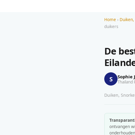
Home
›
Duiken,
duikers
De bes
Eiland
Sophie 
S
Thailand 
Duiken, Snorkel
Transparanti
ontvangen wij
onderhouden