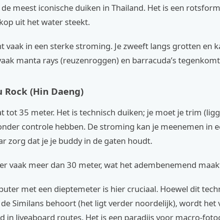
n de meest iconische duiken in Thailand. Het is een rotsforma
kop uit het water steekt.
t vaak in een sterke stroming. Je zweeft langs grotten en 
e vaak manta rays (reuzenroggen) en barracuda’s tegenkomt
eu Rock (Hin Daeng)
t tot 35 meter. Het is technisch duiken; je moet je trim (ligg
onder controle hebben. De stroming kan je meenemen in e
ar zorg dat je je buddy in de gaten houdt.
 hier vaak meer dan 30 meter, wat het adembenemend maak
ter met een dieptemeter is hier cruciaal. Hoewel dit tech
 de Similans behoort (het ligt verder noordelijk), wordt het
 in liveaboard routes. Het is een paradijs voor macro-fot