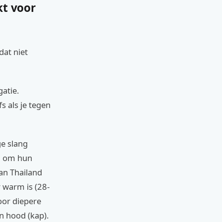
kt voor
dat niet
atie.
s als je tegen
e slang
d om hun
an Thailand
 warm is (28-
oor diepere
n hood (kap).