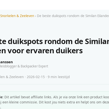
 Snorkelen & Zeeleven
› De beste duikspots rondom de Similan Eilande
te duikspots rondom de Simila
en voor ervaren duikers
Janssen
Reisblogger & Backpacker Expert
en & Zeeleven · 2026-02-15 · 9 min leestijd
e:
Dit artikel bevat affiliate links. Als je via onze link een product koo
 een kleine commissie. Dit kost jou niets extra en helpt ons om deze
.