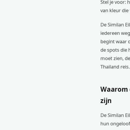
Stel je voor:
van kleur die 
De Similan Ei
iedereen wegg
begint waar 
de spots die 
moet zien, de
Thailand reis.
Waarom d
zijn
De Similan E
hun ongeloofl