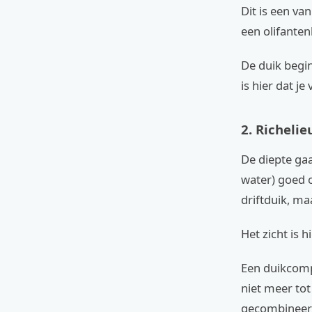
Dit is een va
een olifanten
De duik begin
is hier dat j
2. Richeli
De diepte gaa
water) goed 
driftduik, ma
Het zicht is
Een duikcompu
niet meer tot
gecombineerd