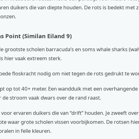
ren duikers die van diepte houden. De rots is bedekt met 
ponzen.
s Point (Similan Eiland 9)
 de grootste scholen barracuda’s en soms whale sharks (wal
s hier vaak extreem sterk.
oede floskracht nodig om niet tegen de rots gedrukt te wo
opt op tot 40+ meter. Een wandduik met een overhangende r
r de stroom vaak dwars over de rand raast.
t voor ervaren duikers die van “drift” houden. Je zweeft ove
epte waar grote scholen vissen voorbijkomen. De rotsen hier
ralen in felle kleuren.