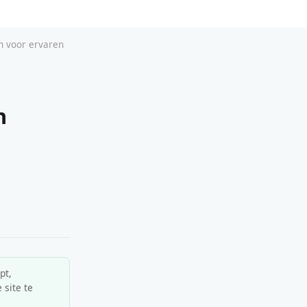
n voor ervaren
n
pt,
 site te