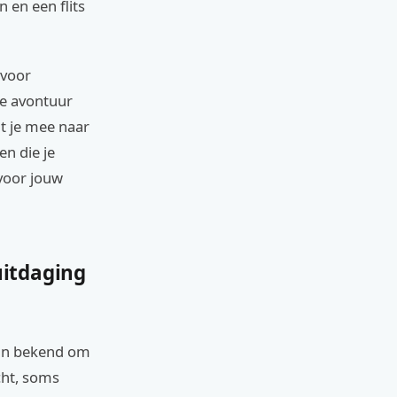
 en een flits
 voor
te avontuur
t je mee naar
en die je
 voor jouw
uitdaging
aan bekend om
cht, soms