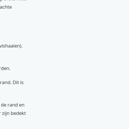
zachte
vishaaien).
rden.
and. Dit is
r de rand en
 zijn bedekt