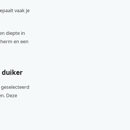
paalt vaak je
n diepte in
scherm en een
 duiker
4 geselecteerd
en. Deze