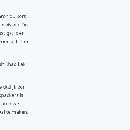
aren duikers
e vissen. De
stigst is en
oen actief en
uit Khao Lak
akkelijk een
kpackers is
 Laten we
aal te maken.