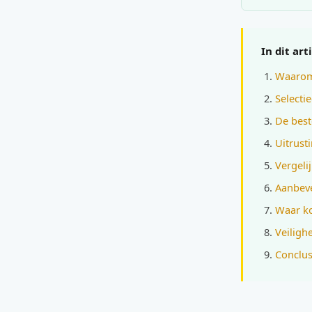
In dit art
Waarom 
Selecti
De best
Uitrust
Vergelij
Aanbeve
Waar ko
Veiligh
Conclus