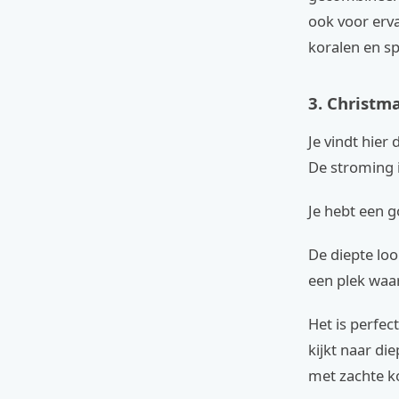
ook voor erva
koralen en s
3. Christma
Je vindt hier
De stroming i
Je hebt een g
De diepte lo
een plek waa
Het is perfec
kijkt naar di
met zachte ko