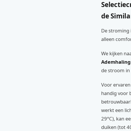
Selectiec
de Simil
De stroming i
alleen comfor
We kijken naa
Ademhaling
de stroom in
Voor ervaren
handig voor 
betrouwbaarh
werkt een lic
29°C), kan ee
duiken (tot 