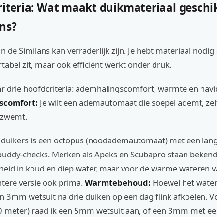
riteria: Wat maakt duikmateriaal geschi
ans?
n de Similans kan verraderlijk zijn. Je hebt materiaal nodig 
tabel zit, maar ook efficiënt werkt onder druk.
r drie hoofdcriteria: ademhalingscomfort, warmte en navig
scomfort:
Je wilt een ademautomaat die soepel ademt, zelf
 zwemt.
 duikers is een octopus (noodademautomaat) met een lang
buddy-checks. Merken als Apeks en Scubapro staan beken
eid in koud en diep water, maar voor de warme wateren v
htere versie ook prima.
Warmtebehoud:
Hoewel het water
n 3mm wetsuit na drie duiken op een dag flink afkoelen. V
40 meter) raad ik een 5mm wetsuit aan, of een 3mm met ee