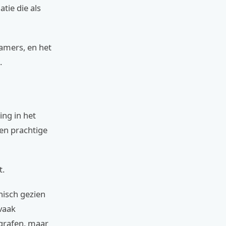
tie die als
kamers, en het
.
ing in het
en prachtige
t.
nisch gezien
 vaak
ografen, maar