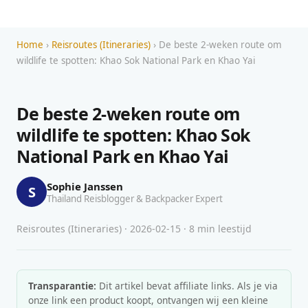
Home
›
Reisroutes (Itineraries)
› De beste 2-weken route om
wildlife te spotten: Khao Sok National Park en Khao Yai
De beste 2-weken route om
wildlife te spotten: Khao Sok
National Park en Khao Yai
Sophie Janssen
S
Thailand Reisblogger & Backpacker Expert
Reisroutes (Itineraries) · 2026-02-15 · 8 min leestijd
Transparantie:
Dit artikel bevat affiliate links. Als je via
onze link een product koopt, ontvangen wij een kleine