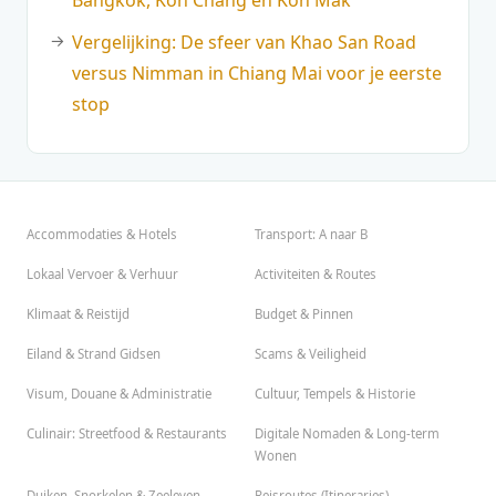
Bangkok, Koh Chang en Koh Mak
Vergelijking: De sfeer van Khao San Road
versus Nimman in Chiang Mai voor je eerste
stop
Accommodaties & Hotels
Transport: A naar B
Lokaal Vervoer & Verhuur
Activiteiten & Routes
Klimaat & Reistijd
Budget & Pinnen
Eiland & Strand Gidsen
Scams & Veiligheid
Visum, Douane & Administratie
Cultuur, Tempels & Historie
Culinair: Streetfood & Restaurants
Digitale Nomaden & Long-term
Wonen
Duiken, Snorkelen & Zeeleven
Reisroutes (Itineraries)