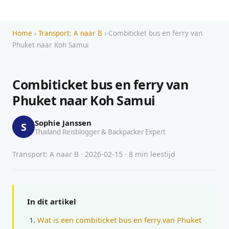
Home
›
Transport: A naar B
› Combiticket bus en ferry van
Phuket naar Koh Samui
Combiticket bus en ferry van
Phuket naar Koh Samui
Sophie Janssen
S
Thailand Reisblogger & Backpacker Expert
Transport: A naar B · 2026-02-15 · 8 min leestijd
In dit artikel
Wat is een combiticket bus en ferry van Phuket