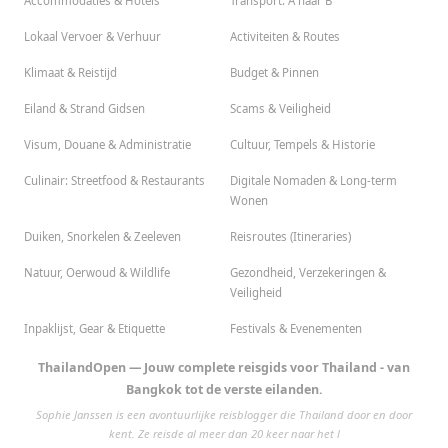
Accommodaties & Hotels
Transport: A naar B
Lokaal Vervoer & Verhuur
Activiteiten & Routes
Klimaat & Reistijd
Budget & Pinnen
Eiland & Strand Gidsen
Scams & Veiligheid
Visum, Douane & Administratie
Cultuur, Tempels & Historie
Culinair: Streetfood & Restaurants
Digitale Nomaden & Long-term
Wonen
Duiken, Snorkelen & Zeeleven
Reisroutes (Itineraries)
Natuur, Oerwoud & Wildlife
Gezondheid, Verzekeringen &
Veiligheid
Inpaklijst, Gear & Etiquette
Festivals & Evenementen
ThailandOpen — Jouw complete reisgids voor Thailand - van
Bangkok tot de verste eilanden.
Sophie Janssen is een avontuurlijke reisblogger die Thailand door en door
kent. Ze reisde al meer dan 20 keer naar het l