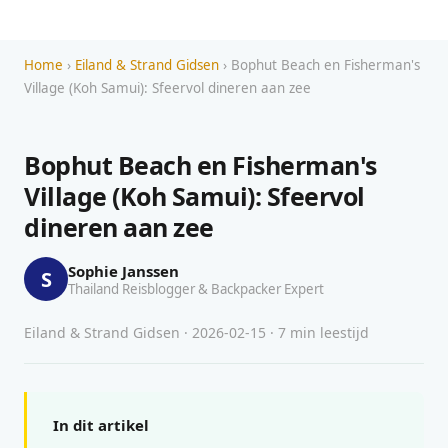
Home
›
Eiland & Strand Gidsen
› Bophut Beach en Fisherman's
Village (Koh Samui): Sfeervol dineren aan zee
Bophut Beach en Fisherman's
Village (Koh Samui): Sfeervol
dineren aan zee
Sophie Janssen
S
Thailand Reisblogger & Backpacker Expert
Eiland & Strand Gidsen · 2026-02-15 · 7 min leestijd
In dit artikel