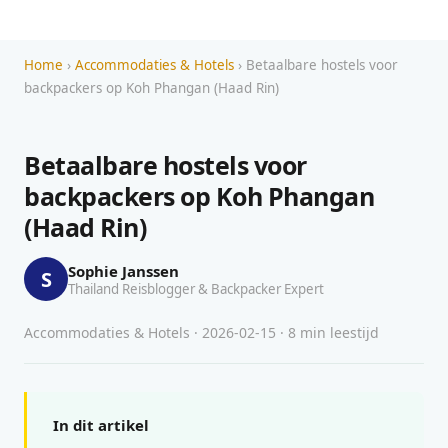
Home
›
Accommodaties & Hotels
› Betaalbare hostels voor
backpackers op Koh Phangan (Haad Rin)
Betaalbare hostels voor
backpackers op Koh Phangan
(Haad Rin)
Sophie Janssen
S
Thailand Reisblogger & Backpacker Expert
Accommodaties & Hotels · 2026-02-15 · 8 min leestijd
In dit artikel