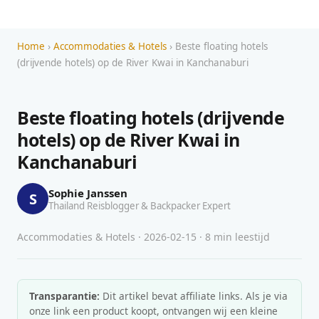
Home
›
Accommodaties & Hotels
› Beste floating hotels
(drijvende hotels) op de River Kwai in Kanchanaburi
Beste floating hotels (drijvende
hotels) op de River Kwai in
Kanchanaburi
Sophie Janssen
S
Thailand Reisblogger & Backpacker Expert
Accommodaties & Hotels · 2026-02-15 · 8 min leestijd
Transparantie:
Dit artikel bevat affiliate links. Als je via
onze link een product koopt, ontvangen wij een kleine