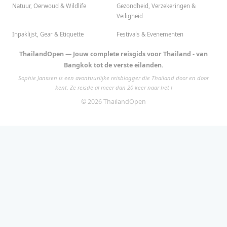
Natuur, Oerwoud & Wildlife
Gezondheid, Verzekeringen &
Veiligheid
Inpaklijst, Gear & Etiquette
Festivals & Evenementen
ThailandOpen — Jouw complete reisgids voor Thailand - van
Bangkok tot de verste eilanden.
Sophie Janssen is een avontuurlijke reisblogger die Thailand door en door
kent. Ze reisde al meer dan 20 keer naar het l
© 2026 ThailandOpen