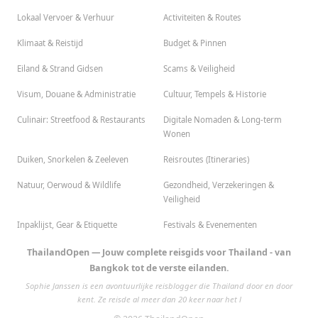
Lokaal Vervoer & Verhuur
Activiteiten & Routes
Klimaat & Reistijd
Budget & Pinnen
Eiland & Strand Gidsen
Scams & Veiligheid
Visum, Douane & Administratie
Cultuur, Tempels & Historie
Culinair: Streetfood & Restaurants
Digitale Nomaden & Long-term
Wonen
Duiken, Snorkelen & Zeeleven
Reisroutes (Itineraries)
Natuur, Oerwoud & Wildlife
Gezondheid, Verzekeringen &
Veiligheid
Inpaklijst, Gear & Etiquette
Festivals & Evenementen
ThailandOpen — Jouw complete reisgids voor Thailand - van
Bangkok tot de verste eilanden.
Sophie Janssen is een avontuurlijke reisblogger die Thailand door en door
kent. Ze reisde al meer dan 20 keer naar het l