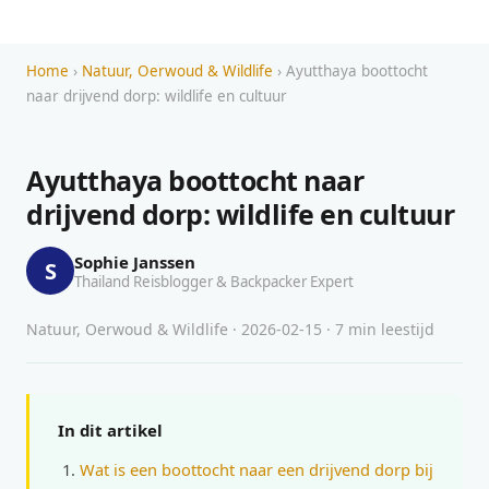
Home
›
Natuur, Oerwoud & Wildlife
› Ayutthaya boottocht
naar drijvend dorp: wildlife en cultuur
Ayutthaya boottocht naar
drijvend dorp: wildlife en cultuur
Sophie Janssen
S
Thailand Reisblogger & Backpacker Expert
Natuur, Oerwoud & Wildlife · 2026-02-15 · 7 min leestijd
In dit artikel
Wat is een boottocht naar een drijvend dorp bij